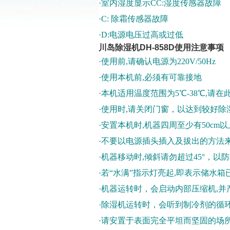
·室内湿度显示CC:湿度传感器故障
·C: 除霜传感器故障
·D:电源电压过高或过低
川岛除湿机DH-858D使用注意事项
·使用前,请确认电源为220V/50Hz
·使用本机前,必须有可靠接地
·本机适用温度范围为5℃-38℃,请
·使用时,请关闭门窗，以达到较好除
·安置本机时,机器四周至少有50c
·不要以电源插头插入及拔出的方法
·机器移动时,倾斜请勿超过45°，以
·若“水满”指示灯亮起,即表示储水
·机器运转时，会启动内部压缩机,并
·除湿机运转时，会听到制冷剂的循
·请安置于表面完全平坦而坚固的场