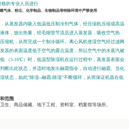
资格的专业人员进行
易燃气体、粉尘、化学制品、生物制品等特除环境中严禁使用
，从蒸发器内吸入低温低压制冷剂气体，经压缩机压缩成高温
液体，放出热量，经毛细管节流后进入蒸发器，吸收空气热
压缩机，从而完成一个制冷循环。离心风机使湿空气经过滤网
发器的表面温度低于空气的露点温度，所以空气中的水蒸汽被
 （5-18℃）时，低温型除湿机在运行过程中，蒸发器表面会
判断出此状态，并适时地发出融霜指令，自动进行融霜。当化
状态，如此“除湿--融霜-除湿”不断循环，从而保证机器在低
和范围
卫生、商品储藏、地下工程、资料室、档案馆等场所。
能齐全，广泛应用于科研、工业、交通、医疗、商品储藏等，