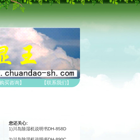
购买咨询】
【联系我们】
您还关心:
1)
川岛除湿机说明书DH-858D
2)
川岛除湿机说明书DH-890C